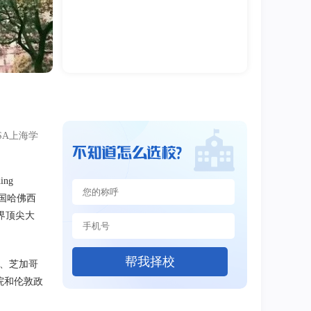
SA上海学
ing
美国哈佛西
界顶尖大
帮我择校
学、芝加哥
院和伦敦政