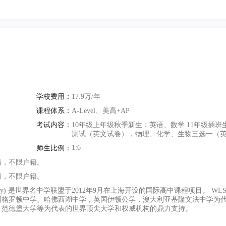
学校费用：
17.9万/年
课程体系：
A-Level、美高+AP
考试内容：
10年级上年级秋季新生：英语、数学 11年级插
测试（英文试卷），物理、化学、生物三选一（
1:6
师生比例：
绩，不限户籍。
绩，不限户籍。
 Academy) 是世界名中学联盟于2012年9月在上海开设的国际高中课程项目。 
国格罗顿中学、哈佛西湖中学，英国伊顿公学，澳大利亚基隆文法中学为
、范德堡大学等为代表的世界顶尖大学和权威机构的鼎力支持。