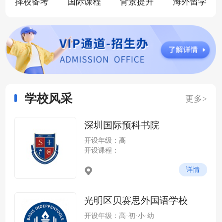
择校备考
国际课程
背景提升
海外留学
学校风采
更多>
深圳国际预科书院
开设年级：高
开设课程：
详情
光明区贝赛思外国语学校
开设年级：高·初·小·幼