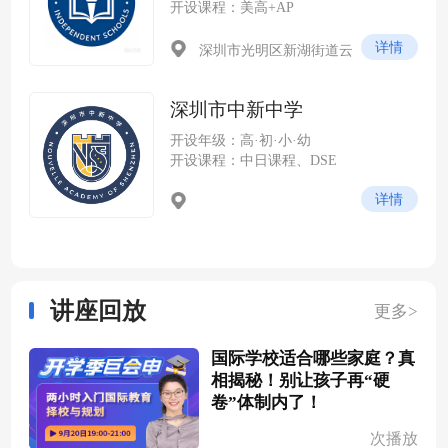
开设课程：美高+AP
详情
深圳市光明区新湖街道云
谷社区尖岭路 228 号（光明科
学城云谷片区，紧邻中山大学
深圳市中新中学
深圳校区）
开设年级：高·初·小·幼
开设课程：中日课程、DSE
详情
讲座回放
更多>
国际学校适合哪些家庭？真
相揭秘！别让孩子再“硬
卷”体制内了！
次播放