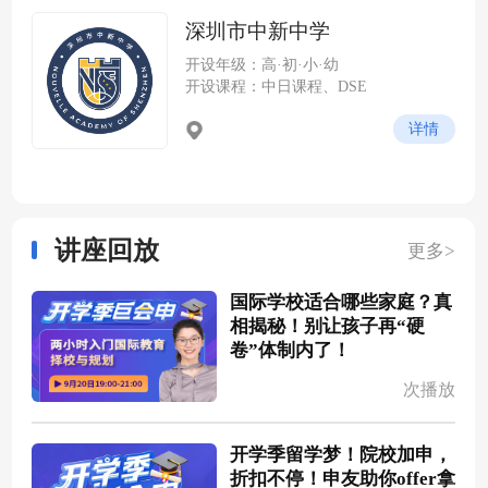
学城云谷片区，紧邻中山大学
深圳市中新中学
深圳校区）
开设年级：高·初·小·幼
开设课程：中日课程、DSE
详情
讲座回放
更多>
国际学校适合哪些家庭？真
相揭秘！别让孩子再“硬
卷”体制内了！
次播放
开学季留学梦！院校加申，
折扣不停！申友助你offer拿