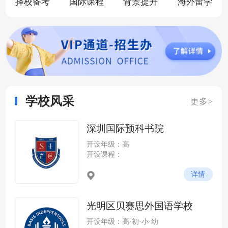
择校备考
国际课程
背景提升
海外留学
学校风采
更多>
深圳国际预科书院
开设年级：高
开设课程：
详情
光明区贝赛思外国语学校
开设年级：高·初·小·幼