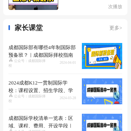
次播放
家长课堂
更多>
成都国际部有哪些4年制国际部
预备班？｜成都国际择校指南
公众号：成都国际择
2024-04-01
校
2024成都K12一贯制国际学
校：课程设置、招生学段、学
公众号：成都国际择
费盘点、如何入读？
2024-03-28
校
成都国际学校清单一览表：区
域、课程、费用、开设学段｜