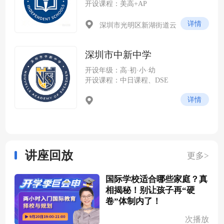
开设课程：美高+AP
详情
深圳市光明区新湖街道云
谷社区尖岭路 228 号（光明科
学城云谷片区，紧邻中山大学
深圳市中新中学
深圳校区）
开设年级：高·初·小·幼
开设课程：中日课程、DSE
详情
讲座回放
更多>
国际学校适合哪些家庭？真
相揭秘！别让孩子再“硬
卷”体制内了！
次播放