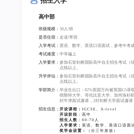
招生入学
高中部
班级规模：
30人/班
是否住宿：
走读/寄宿
入学考试：
英语、数学、英语口语面试，参考中考
考试难度：
中等偏上
入学要求：
参加石室剑桥国际高中自主招生考试（
点线以上。
升学评估：
参加石室剑桥国际高中自主招生考试（
点线以上。
学部简介：
毕业生出口：82%英国方向被英国G5录
彻斯特大学、哥伦比亚大学、加州洛杉矶
封牛津面试邀请，2封剑桥大学面试邀请
招生信息：
开设课程：
IGCSE、A-level
开设阶段
：高中
招生人数
：60-70人
入学要求：
英语、数学、英语口语面
奖学金设置：
（分三年发放）