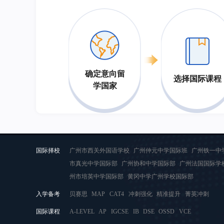
确定意向留
选择国际课程
学国家
国际择校
广州市西关外国语学校
广州仲元中学国际班
广州铁一中
市真光中学国际部
广州协和中学国际部
广州法国国际学
州市培英中学国际部
黄冈中学广州学校国际部
入学备考
贝赛思
MAP
CAT4
冲刺强化
精准提升
菁英冲刺
国际课程
A-LEVEL
AP
IGCSE
IB
DSE
OSSD
VCE