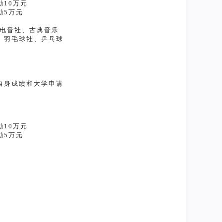
10万元
励5万元
E电音社、古典音乐
、羽毛球社、乒乓球
自身成绩和大学申请
10万元
励5万元