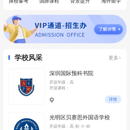
择校备考
国际课程
背景提升
海外留学
学校风采
更多>
深圳国际预科书院
开设年级：高
开设课程：
详情
光明区贝赛思外国语学校
开设年级：高·初·小·幼