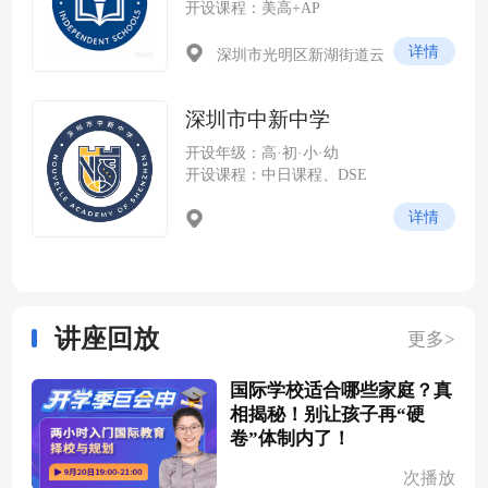
开设课程：美高+AP
详情
深圳市光明区新湖街道云
谷社区尖岭路 228 号（光明科
学城云谷片区，紧邻中山大学
深圳市中新中学
深圳校区）
开设年级：高·初·小·幼
开设课程：中日课程、DSE
详情
讲座回放
更多>
国际学校适合哪些家庭？真
相揭秘！别让孩子再“硬
卷”体制内了！
次播放