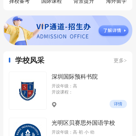
择校备考
国际课程
背景提升
海外留学
学校风采
更多>
深圳国际预科书院
开设年级：高
开设课程：
详情
光明区贝赛思外国语学校
开设年级：高·初·小·幼