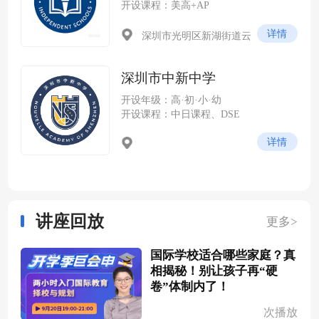
开设课程：美高+AP
详情
深圳市光明区新湖街道云
谷社区尖岭路 228 号（光明科
学城云谷片区，紧邻中山大学
深圳市中新中学
深圳校区）
开设年级：高·初·小·幼
开设课程：中日课程、DSE
详情
讲座回放
更多>
国际学校适合哪些家庭？真
相揭秘！别让孩子再“硬
卷”体制内了！
次播放