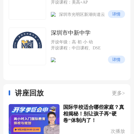
开设课程：美高+AP
详情
深圳市光明区新湖街道云
谷社区尖岭路 228 号（光明科
学城云谷片区，紧邻中山大学
深圳市中新中学
深圳校区）
开设年级：高·初·小·幼
开设课程：中日课程、DSE
详情
讲座回放
更多>
国际学校适合哪些家庭？真
相揭秘！别让孩子再“硬
卷”体制内了！
次播放