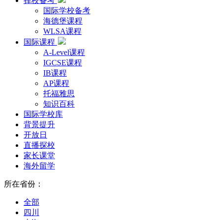
择校备考
国际学校备考
海德堡课程
WLSA课程
国际课程
A-Level课程
IGCSE课程
IB课程
AP课程
托福雅思
知识百科
国际学校库
背景提升
开放日
直播探校
家长课堂
海外留学
所在省份：
全部
四川