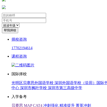
帮我择校
择校咨询
17702194614
课程咨询
国际择校
光明区贝赛思外国语学校
深圳外国语学校（盐田）国际
中心
深圳市枫叶学校
深圳市第三高级中学
入学备考
贝赛思
MAP
CAT4
冲刺强化
精准提升
菁英冲刺