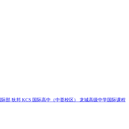
国际部
狄邦 KCS 国际高中（中荟校区）
龙城高级中学国际课程