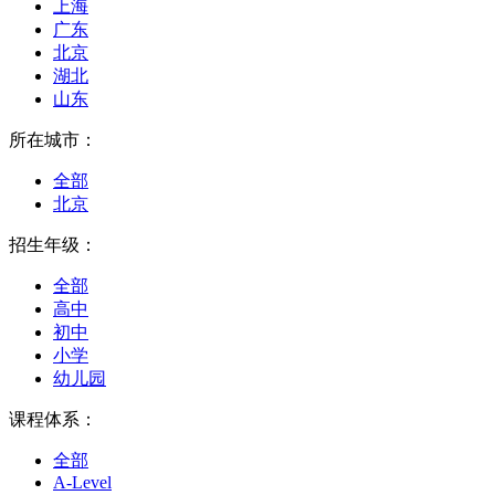
上海
广东
北京
湖北
山东
所在城市：
全部
北京
招生年级：
全部
高中
初中
小学
幼儿园
课程体系：
全部
A-Level