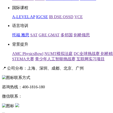
国际课程
A-LEVEL
AP
IGCSE
IB
DSE
OSSD
VCE
语言培训
托福
雅思
SAT
GRE
GMAT
多邻国
剑桥领思
背景提升
AMC
PhysicsBowl
NUMT模拟法庭
DC全球挑战赛
剑桥
STEMA大赛
青少年人工智能挑战赛
互联网实习项目
📍 公司分布：上海、深圳、成都、北京、广州
联系方式
咨询热线：400-1816-180
微信联系：