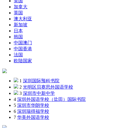
美国
加拿大
英国
澳大利亚
新加坡
日本
韩国
中国澳门
中国香港
法国
欧陆国家
1
深圳国际预科书院
2
光明区贝赛思外国语学校
3
深圳市中新中学
4
深圳外国语学校（盐田）国际书院
5
深圳市华朗学校
6
深圳瑞得福学校
7
华美外国语学校