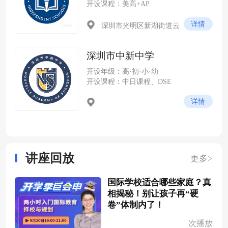
开设课程：美高+AP
详情
深圳市光明区新湖街道云
谷社区尖岭路 228 号（光明科
学城云谷片区，紧邻中山大学
深圳市中新中学
深圳校区）
开设年级：高·初·小·幼
开设课程：中日课程、DSE
详情
讲座回放
更多>
国际学校适合哪些家庭？真
相揭秘！别让孩子再“硬
卷”体制内了！
次播放