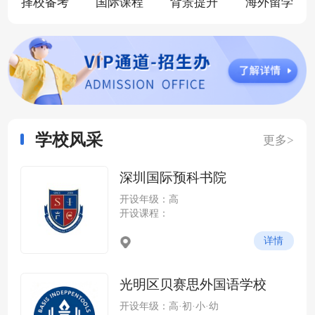
择校备考
国际课程
背景提升
海外留学
学校风采
更多>
深圳国际预科书院
开设年级：高
开设课程：
详情
光明区贝赛思外国语学校
开设年级：高·初·小·幼