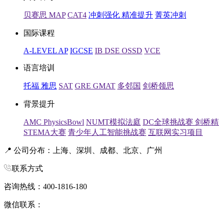
贝赛思
MAP
CAT4
冲刺强化
精准提升
菁英冲刺
国际课程
A-LEVEL
AP
IGCSE
IB
DSE
OSSD
VCE
语言培训
托福
雅思
SAT
GRE
GMAT
多邻国
剑桥领思
背景提升
AMC
PhysicsBowl
NUMT模拟法庭
DC全球挑战赛
剑桥
STEMA大赛
青少年人工智能挑战赛
互联网实习项目
📍 公司分布：上海、深圳、成都、北京、广州
联系方式
咨询热线：400-1816-180
微信联系：