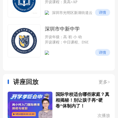
开设课程：美高+AP
详情
深圳市光明区新湖街道云
谷社区尖岭路 228 号（光明科
学城云谷片区，紧邻中山大学
深圳市中新中学
深圳校区）
开设年级：高·初·小·幼
开设课程：中日课程、DSE
详情
讲座回放
更多>
国际学校适合哪些家庭？真
相揭秘！别让孩子再“硬
卷”体制内了！
次播放