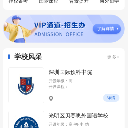
择校备考
国际课程
背景提升
海外留学
学校风采
更多>
深圳国际预科书院
开设年级：高
开设课程：
详情
光明区贝赛思外国语学校
开设年级：高·初·小·幼