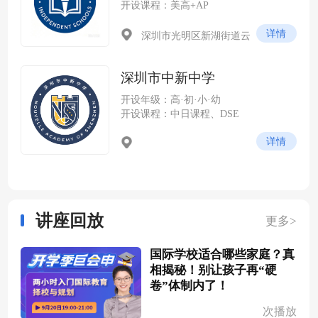
开设课程：美高+AP
详情
深圳市光明区新湖街道云
谷社区尖岭路 228 号（光明科
学城云谷片区，紧邻中山大学
深圳市中新中学
深圳校区）
开设年级：高·初·小·幼
开设课程：中日课程、DSE
详情
讲座回放
更多>
国际学校适合哪些家庭？真
相揭秘！别让孩子再“硬
卷”体制内了！
次播放