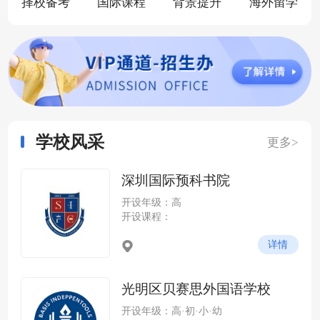
择校备考
国际课程
背景提升
海外留学
学校风采
更多>
深圳国际预科书院
开设年级：高
开设课程：
详情
光明区贝赛思外国语学校
开设年级：高·初·小·幼