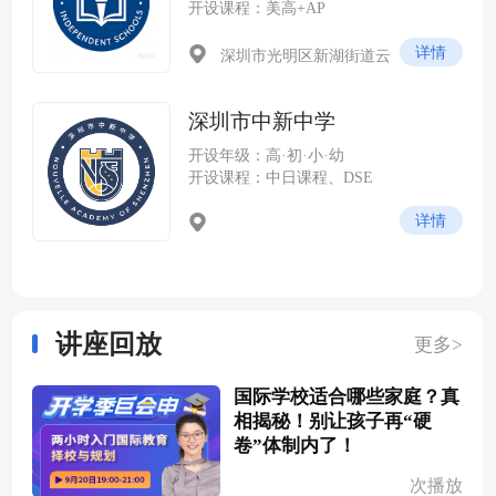
开设课程：美高+AP
详情
深圳市光明区新湖街道云
谷社区尖岭路 228 号（光明科
学城云谷片区，紧邻中山大学
深圳市中新中学
深圳校区）
开设年级：高·初·小·幼
开设课程：中日课程、DSE
详情
讲座回放
更多>
国际学校适合哪些家庭？真
相揭秘！别让孩子再“硬
卷”体制内了！
次播放