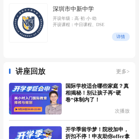
学城云谷片区，紧邻中山大学
深圳市中新中学
深圳校区）
开设年级：高·初·小·幼
开设课程：中日课程、DSE
详情
讲座回放
更多>
国际学校适合哪些家庭？真
相揭秘！别让孩子再“硬
卷”体制内了！
次播放
开学季留学梦！院校加申，
折扣不停！申友助你offer拿