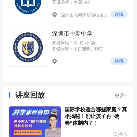
开设课程：美高+AP
详情
深圳市光明区新湖街道云
谷社区尖岭路 228 号（光明科
学城云谷片区，紧邻中山大学
深圳市中新中学
深圳校区）
开设年级：高·初·小·幼
开设课程：中日课程、DSE
详情
讲座回放
更多>
国际学校适合哪些家庭？真
相揭秘！别让孩子再“硬
卷”体制内了！
次播放