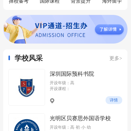
择校备考
国际课程
背景提升
海外留学
学校风采
更多>
深圳国际预科书院
开设年级：高
开设课程：
详情
光明区贝赛思外国语学校
开设年级：高·初·小·幼