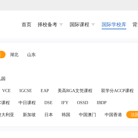
首页
择校备考
国际课程
国际学校库
背
京
湖北
山东
儿园
VCE
IGCSE
EAP
美高RGA文凭课程
双学分ACCP课程
术课程
中日课程
DSE
IFY
OSSD
IBDP
澳大利亚
新加坡
日本
韩国
中国澳门
中国香港
法