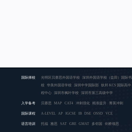
国际择校
光明区贝赛思外国语学校
深圳外国语学校（盐田）国际
校
华美外国语学校
深圳中学国际部
狄邦 KCS 国际高
程中心
深圳市枫叶学校
深圳市第三高级中学
入学备考
贝赛思
MAP
CAT4
冲刺强化
精准提升
菁英冲刺
国际课程
A-LEVEL
AP
IGCSE
IB
DSE
OSSD
VCE
语言培训
托福
雅思
SAT
GRE
GMAT
多邻国
剑桥领思