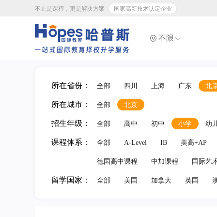
不止是课程，更是解决方案
国家高新技术认定企业
不限
所在省份：
全部
四川
上海
广东
北
所在城市：
全部
北京
招生年级：
全部
高中
初中
小学
幼
课程体系：
全部
A-Level
IB
美高+AP
德国高中课程
中加课程
国际艺
留学国家：
全部
美国
加拿大
英国