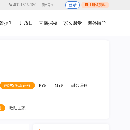
400-1816-180
微信
登录
注册领资料
景提升
开放日
直播探校
家长课堂
海外留学
南澳SACE课程
PYP
MYP
融合课程
国
欧陆国家