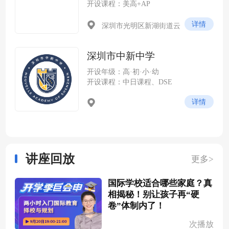
开设课程：美高+AP
详情
深圳市光明区新湖街道云
谷社区尖岭路 228 号（光明科
学城云谷片区，紧邻中山大学
深圳市中新中学
深圳校区）
开设年级：高·初·小·幼
开设课程：中日课程、DSE
详情
讲座回放
更多>
国际学校适合哪些家庭？真
相揭秘！别让孩子再“硬
卷”体制内了！
次播放