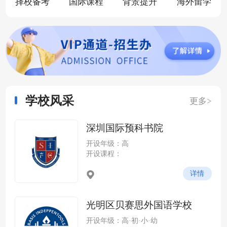
择校备考
国际课程
背景提升
海外留学
学校风采
更多>
深圳国际预科书院
开设年级：高
开设课程：
详情
光明区贝赛思外国语学校
开设年级：高·初·小·幼