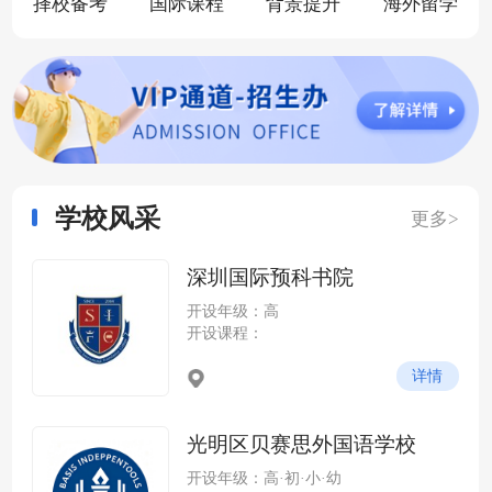
择校备考
国际课程
背景提升
海外留学
学校风采
更多>
深圳国际预科书院
开设年级：高
开设课程：
详情
光明区贝赛思外国语学校
开设年级：高·初·小·幼