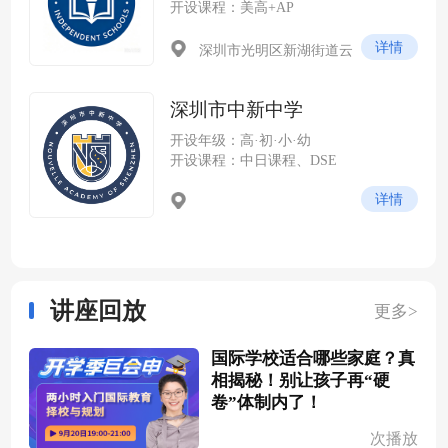
开设课程：美高+AP
详情
深圳市光明区新湖街道云
谷社区尖岭路 228 号（光明科
学城云谷片区，紧邻中山大学
深圳市中新中学
深圳校区）
开设年级：高·初·小·幼
开设课程：中日课程、DSE
详情
讲座回放
更多>
国际学校适合哪些家庭？真
相揭秘！别让孩子再“硬
卷”体制内了！
次播放